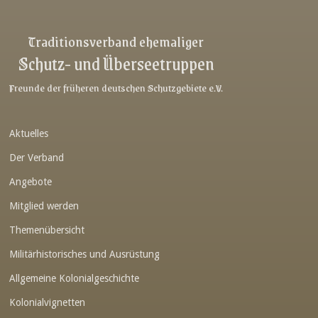
Link-v-z
Link-v-z
Traditionsverband ehemaliger
Schutz- und Überseetruppen
Link-v-z
Link-v-z
Freunde der früheren deutschen Schutzgebiete e.V.
Link-v-z
Aktuelles
Link-v-z
Der Verband
Link-v-z
Angebote
Link-v-z
Mitglied werden
Link-v-z
Themenübersicht
Link-v-z
Militärhistorisches und Ausrüstung
Link-v-z
Allgemeine Kolonialgeschichte
Link-v-z
Kolonialvignetten