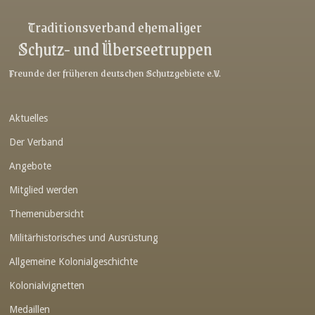
Link-v-z
Traditionsverband ehemaliger
Schutz- und Überseetruppen
Link-v-z
Link-v-z
Freunde der früheren deutschen Schutzgebiete e.V.
Link-v-z
Aktuelles
Link-v-z
Der Verband
Link-v-z
Angebote
Link-v-z
Mitglied werden
Link-v-z
Themenübersicht
Link-v-z
Militärhistorisches und Ausrüstung
Link-v-z
Allgemeine Kolonialgeschichte
Link-v-z
Kolonialvignetten
Medaillen
Link-v-z