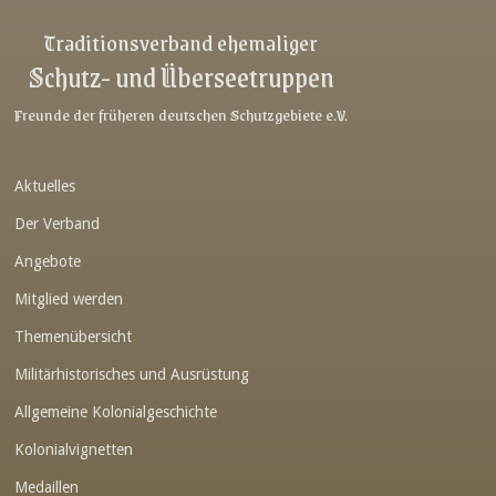
Link-v-z
Traditionsverband ehemaliger
Schutz- und Überseetruppen
Link-v-z
Link-v-z
Freunde der früheren deutschen Schutzgebiete e.V.
Link-v-z
Aktuelles
Link-v-z
Der Verband
Link-v-z
Angebote
Link-v-z
Mitglied werden
Link-v-z
Themenübersicht
Link-v-z
Militärhistorisches und Ausrüstung
Link-v-z
Allgemeine Kolonialgeschichte
Link-v-z
Kolonialvignetten
Medaillen
Link-v-z