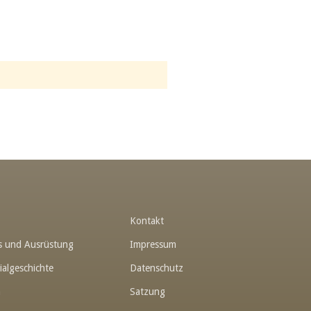
t
Kontakt
hes und Ausrüstung
Impressum
ialgeschichte
Datenschutz
n
Satzung