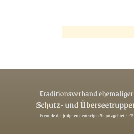
Link-v-z
Link-v-z
Link-v-z
Traditionsverband ehemaliger
Link-v-z
Schutz- und Überseetruppe
Link-v-z
Freunde der früheren deutschen Schutzgebiete e.V.
Link-v-z
Link-v-z