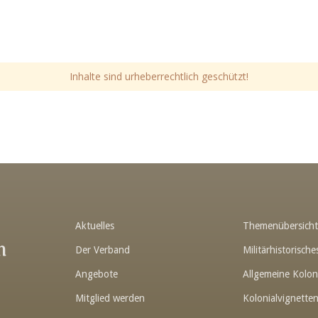
Inhalte sind urheberrechtlich geschützt!
Aktuelles
Themenübersich
n
Der Verband
Militärhistorisc
Angebote
Allgemeine Kolon
Mitglied werden
Kolonialvignette