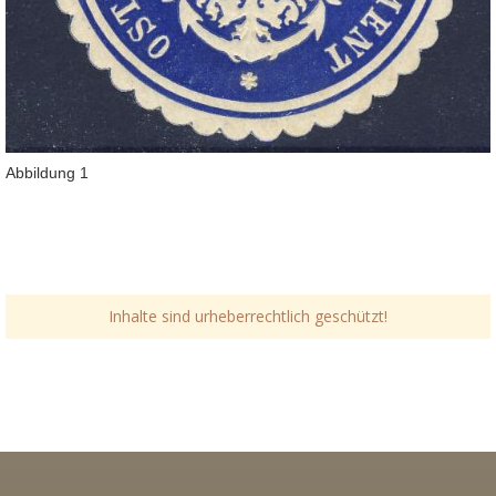
Abbildung 1
Inhalte sind urheberrechtlich geschützt!
Link-v-z
Link-v-z