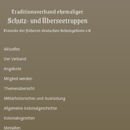
Link-v-z
Traditionsverband ehemaliger
Schutz- und Überseetruppen
Link-v-z
Link-v-z
Freunde der früheren deutschen Schutzgebiete e.V.
Link-v-z
Aktuelles
Link-v-z
Der Verband
Link-v-z
Angebote
Link-v-z
Mitglied werden
Link-v-z
Themenübersicht
Link-v-z
Militärhistorisches und Ausrüstung
Link-v-z
Allgemeine Kolonialgeschichte
Link-v-z
Kolonialvignetten
Medaillen
Link-v-z