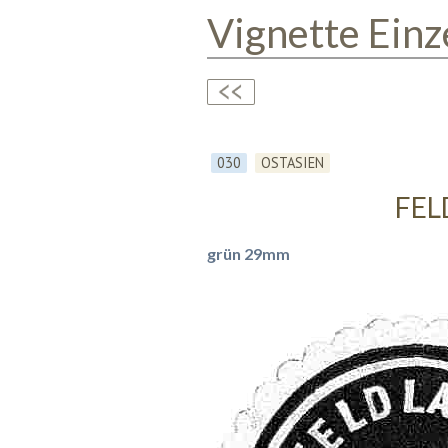
Vignette Einz
030
OSTASIEN
FEL
grün 29mm