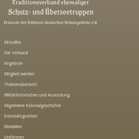
Traditionsverband ehemaliger
Schutz- und Überseetruppen
Link-v-z
Link-v-z
Freunde der früheren deutschen Schutzgebiete e.V.
Link-v-z
Aktuelles
Link-v-z
Der Verband
Link-v-z
Angebote
Link-v-z
Mitglied werden
Link-v-z
Themenübersicht
Link-v-z
Militärhistorisches und Ausrüstung
Link-v-z
Allgemeine Kolonialgeschichte
Link-v-z
Kolonialvignetten
Medaillen
Link-v-z
Uniformen
Link-v-z