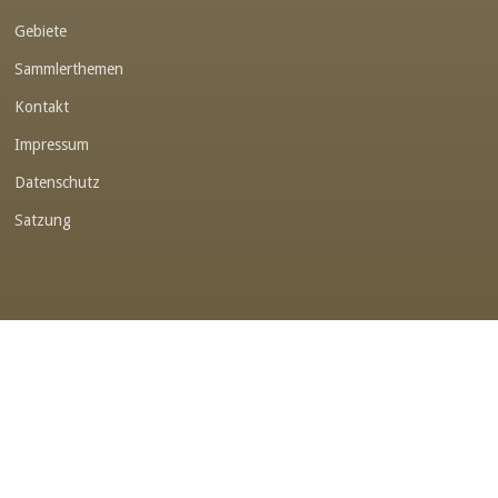
Gebiete
Link-v-z
Sammlerthemen
Link-v-z
Kontakt
Link-v-z
Impressum
Link-v-z
Datenschutz
Link-v-z
Satzung
Link-v-z
Link-v-z
Link-v-z
Link-v-z
Link-v-z
Link-v-z