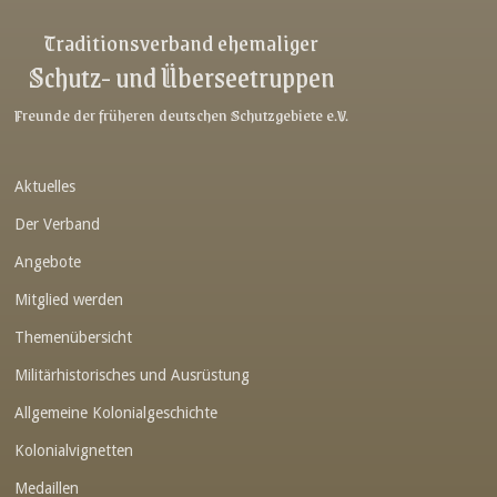
Link-v-z
Traditionsverband ehemaliger
Schutz- und Überseetruppen
Link-v-z
Link-v-z
Freunde der früheren deutschen Schutzgebiete e.V.
Link-v-z
Aktuelles
Link-v-z
Der Verband
Link-v-z
Angebote
Link-v-z
Mitglied werden
Link-v-z
Themenübersicht
Link-v-z
Militärhistorisches und Ausrüstung
Link-v-z
Allgemeine Kolonialgeschichte
Link-v-z
Kolonialvignetten
Medaillen
Link-v-z