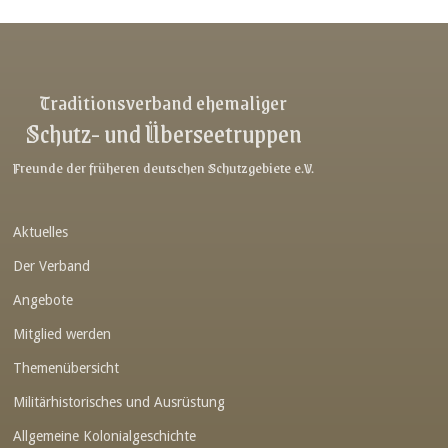
Link-v-z
Link-v-z
Link-v-z
Traditionsverband ehemaliger
Schutz- und Überseetruppen
Link-v-z
Link-v-z
Freunde der früheren deutschen Schutzgebiete e.V.
Link-v-z
Aktuelles
Link-v-z
Der Verband
Link-v-z
Angebote
Link-v-z
Mitglied werden
Link-v-z
Themenübersicht
Link-v-z
Militärhistorisches und Ausrüstung
Link-v-z
Allgemeine Kolonialgeschichte