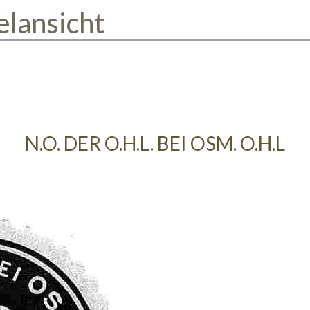
elansicht
N.O. DER O.H.L. BEI OSM. O.H.L