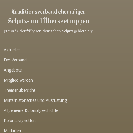
Link-v-z
Traditionsverband ehemaliger
Schutz- und Überseetruppen
Link-v-z
Link-v-z
Freunde der früheren deutschen Schutzgebiete e.V.
Link-v-z
Aktuelles
Link-v-z
Der Verband
Link-v-z
Angebote
Link-v-z
Mitglied werden
Link-v-z
Themenübersicht
Link-v-z
Militärhistorisches und Ausrüstung
Link-v-z
Allgemeine Kolonialgeschichte
Link-v-z
Kolonialvignetten
Medaillen
Link-v-z