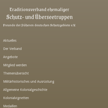
Link-v-z
Traditionsverband ehemaliger
Schutz- und Überseetruppen
Link-v-z
Link-v-z
Freunde der früheren deutschen Schutzgebiete e.V.
Link-v-z
Aktuelles
Link-v-z
Der Verband
Link-v-z
Angebote
Link-v-z
Mitglied werden
Link-v-z
Themenübersicht
Link-v-z
Militärhistorisches und Ausrüstung
Link-v-z
Allgemeine Kolonialgeschichte
Link-v-z
Kolonialvignetten
Medaillen
Link-v-z