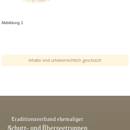
Abbildung 1
Inhalte sind urheberrechtlich geschützt!
Link-v-z
Link-v-z
Link-v-z
Traditionsverband ehemaliger
Schutz- und Überseetruppen
Link-v-z