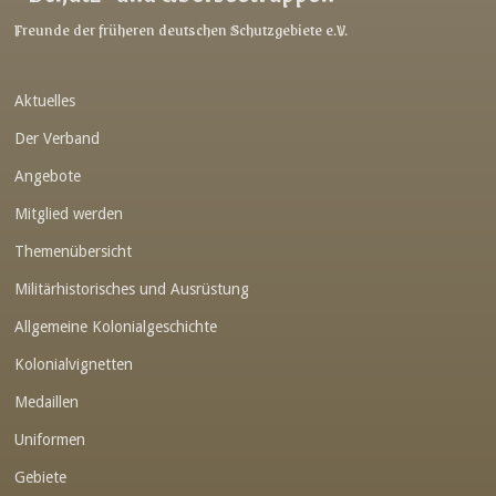
Link-v-z
Freunde der früheren deutschen Schutzgebiete e.V.
Link-v-z
Aktuelles
Link-v-z
Der Verband
Link-v-z
Angebote
Link-v-z
Mitglied werden
Link-v-z
Themenübersicht
Link-v-z
Militärhistorisches und Ausrüstung
Link-v-z
Allgemeine Kolonialgeschichte
Link-v-z
Kolonialvignetten
Medaillen
Link-v-z
Uniformen
Link-v-z
Gebiete
Link-v-z