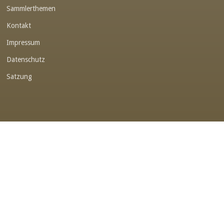
Sammlerthemen
Link-v-z
Kontakt
Link-v-z
Impressum
Link-v-z
Datenschutz
Link-v-z
Satzung
Link-v-z
Link-v-z
Link-v-z
Link-v-z
Link-v-z
Link-v-z
Link-v-z
Link-v-z