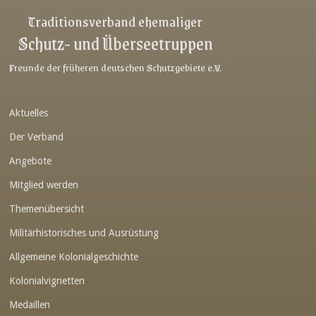
Link-v-z
Traditionsverband ehemaliger
Schutz- und Überseetruppen
Link-v-z
Link-v-z
Freunde der früheren deutschen Schutzgebiete e.V.
Link-v-z
Aktuelles
Link-v-z
Der Verband
Link-v-z
Angebote
Link-v-z
Mitglied werden
Link-v-z
Themenübersicht
Link-v-z
Militärhistorisches und Ausrüstung
Link-v-z
Allgemeine Kolonialgeschichte
Link-v-z
Kolonialvignetten
Medaillen
Link-v-z