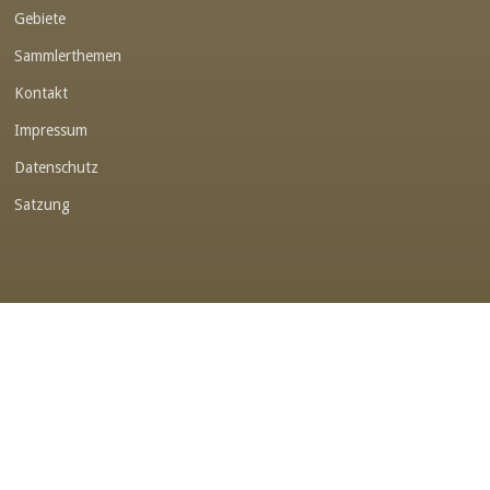
Gebiete
Link-v-z
Sammlerthemen
Link-v-z
Kontakt
Link-v-z
Impressum
Link-v-z
Datenschutz
Link-v-z
Satzung
Link-v-z
Link-v-z
Link-v-z
Link-v-z
Link-v-z
Link-v-z
Link-v-z