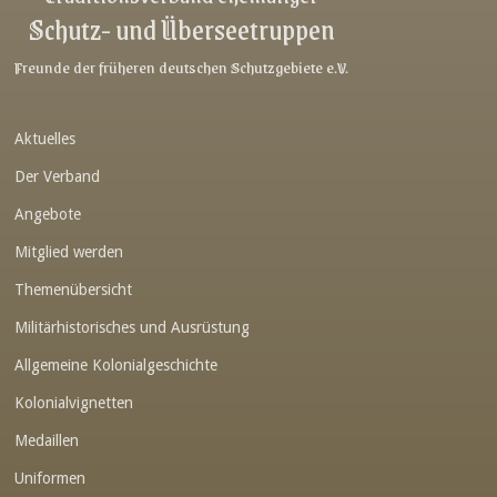
Schutz- und Überseetruppen
Link-v-z
Link-v-z
Freunde der früheren deutschen Schutzgebiete e.V.
Link-v-z
Aktuelles
Link-v-z
Der Verband
Link-v-z
Angebote
Link-v-z
Mitglied werden
Link-v-z
Themenübersicht
Link-v-z
Militärhistorisches und Ausrüstung
Link-v-z
Allgemeine Kolonialgeschichte
Link-v-z
Kolonialvignetten
Medaillen
Link-v-z
Uniformen
Link-v-z