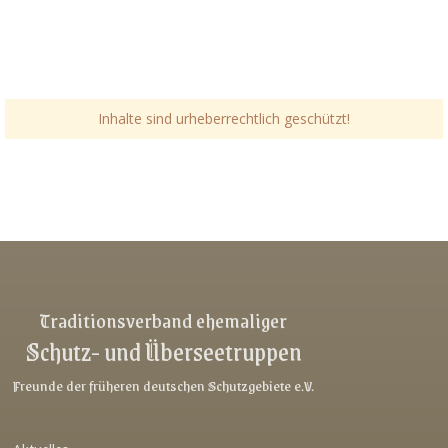
Inhalte sind urheberrechtlich geschützt!
Link-v-z
Link-v-z
Link-v-z
Traditionsverband ehemaliger
Schutz- und Überseetruppen
Link-v-z
Link-v-z
Freunde der früheren deutschen Schutzgebiete e.V.
Link-v-z