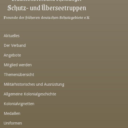
Schutz- und Überseetruppen
Link-v-z
Link-v-z
Freunde der früheren deutschen Schutzgebiete e.V.
Link-v-z
Aktuelles
Link-v-z
Der Verband
Link-v-z
Angebote
Link-v-z
Mitglied werden
Link-v-z
Themenübersicht
Link-v-z
Militärhistorisches und Ausrüstung
Link-v-z
Allgemeine Kolonialgeschichte
Link-v-z
Kolonialvignetten
Medaillen
Link-v-z
Uniformen
Link-v-z