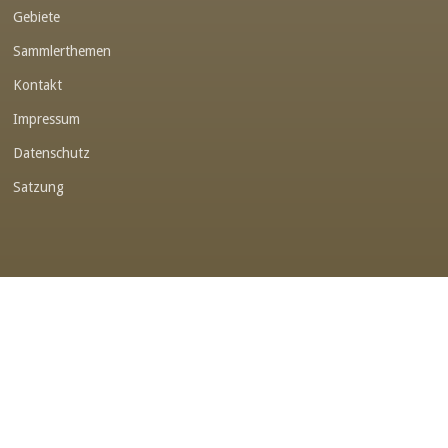
Gebiete
Link-v-z
Sammlerthemen
Link-v-z
Kontakt
Link-v-z
Impressum
Link-v-z
Datenschutz
Link-v-z
Satzung
Link-v-z
Link-v-z
Link-v-z
Link-v-z
Link-v-z
Link-v-z
Link-v-z