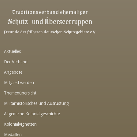
Link-v-z
Traditionsverband ehemaliger
Schutz- und Überseetruppen
Link-v-z
Link-v-z
Freunde der früheren deutschen Schutzgebiete e.V.
Link-v-z
Aktuelles
Link-v-z
Der Verband
Link-v-z
Angebote
Link-v-z
Mitglied werden
Link-v-z
Themenübersicht
Link-v-z
Militärhistorisches und Ausrüstung
Link-v-z
Allgemeine Kolonialgeschichte
Link-v-z
Kolonialvignetten
Medaillen
Link-v-z