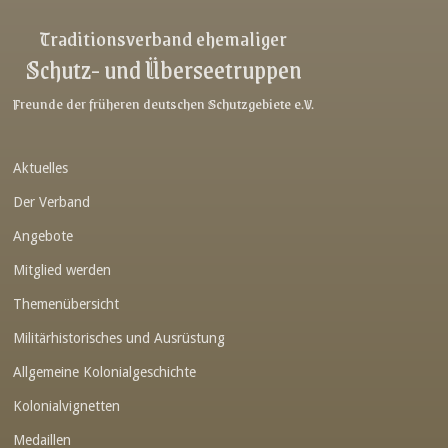
Link-v-z
Traditionsverband ehemaliger
Schutz- und Überseetruppen
Link-v-z
Link-v-z
Freunde der früheren deutschen Schutzgebiete e.V.
Link-v-z
Aktuelles
Link-v-z
Der Verband
Link-v-z
Angebote
Link-v-z
Mitglied werden
Link-v-z
Themenübersicht
Link-v-z
Militärhistorisches und Ausrüstung
Link-v-z
Allgemeine Kolonialgeschichte
Link-v-z
Kolonialvignetten
Medaillen
Link-v-z