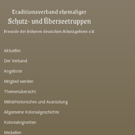
Link-v-z
Traditionsverband ehemaliger
Schutz- und Überseetruppen
Link-v-z
Link-v-z
Freunde der früheren deutschen Schutzgebiete e.V.
Link-v-z
Aktuelles
Link-v-z
Der Verband
Link-v-z
Angebote
Link-v-z
Mitglied werden
Link-v-z
Themenübersicht
Link-v-z
Militärhistorisches und Ausrüstung
Link-v-z
Allgemeine Kolonialgeschichte
Link-v-z
Kolonialvignetten
Medaillen
Link-v-z