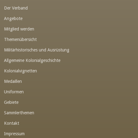
Der Verband
Link-v-z
Angebote
Link-v-z
Mitglied werden
Link-v-z
Themenübersicht
Link-v-z
Militärhistorisches und Ausrüstung
Link-v-z
Allgemeine Kolonialgeschichte
Link-v-z
Kolonialvignetten
Medaillen
Link-v-z
Uniformen
Link-v-z
Gebiete
Link-v-z
Sammlerthemen
Link-v-z
Kontakt
Link-v-z
Impressum