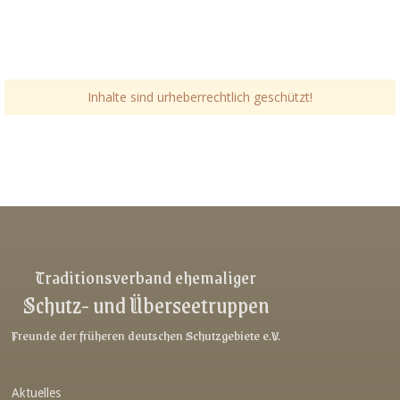
Inhalte sind urheberrechtlich geschützt!
Link-v-z
Link-v-z
Link-v-z
Traditionsverband ehemaliger
Schutz- und Überseetruppen
Link-v-z
Link-v-z
Freunde der früheren deutschen Schutzgebiete e.V.
Link-v-z
Aktuelles
Link-v-z