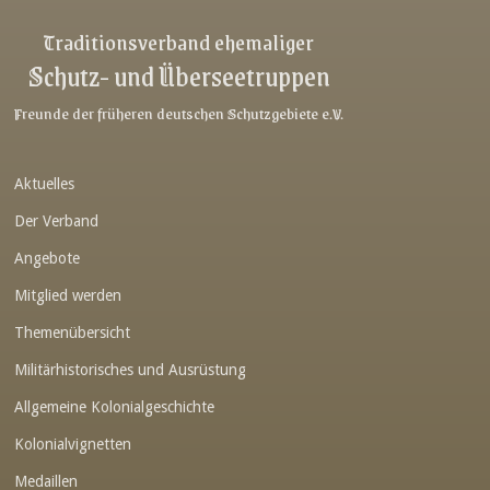
Link-v-z
Traditionsverband ehemaliger
Schutz- und Überseetruppen
Link-v-z
Link-v-z
Freunde der früheren deutschen Schutzgebiete e.V.
Link-v-z
Aktuelles
Link-v-z
Der Verband
Link-v-z
Angebote
Link-v-z
Mitglied werden
Link-v-z
Themenübersicht
Link-v-z
Militärhistorisches und Ausrüstung
Link-v-z
Allgemeine Kolonialgeschichte
Link-v-z
Kolonialvignetten
Medaillen
Link-v-z