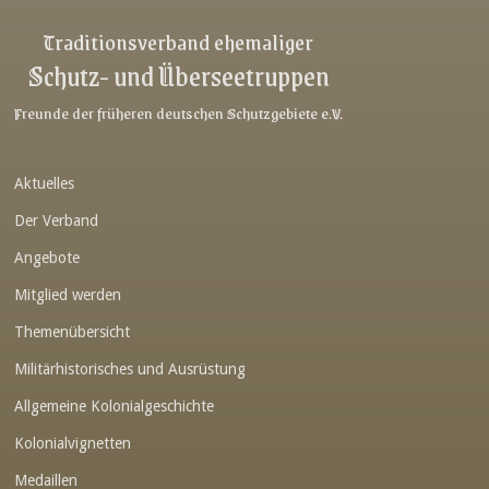
Link-v-z
Traditionsverband ehemaliger
Schutz- und Überseetruppen
Link-v-z
Link-v-z
Freunde der früheren deutschen Schutzgebiete e.V.
Link-v-z
Aktuelles
Link-v-z
Der Verband
Link-v-z
Angebote
Link-v-z
Mitglied werden
Link-v-z
Themenübersicht
Link-v-z
Militärhistorisches und Ausrüstung
Link-v-z
Allgemeine Kolonialgeschichte
Link-v-z
Kolonialvignetten
Medaillen
Link-v-z