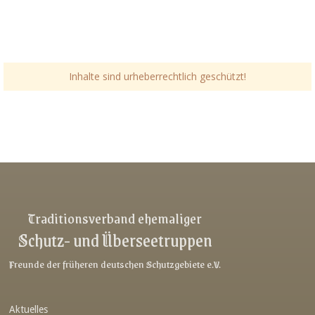
Inhalte sind urheberrechtlich geschützt!
Link-v-z
Link-v-z
Link-v-z
Traditionsverband ehemaliger
Schutz- und Überseetruppen
Link-v-z
Link-v-z
Freunde der früheren deutschen Schutzgebiete e.V.
Link-v-z
Aktuelles
Link-v-z