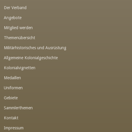
Der Verband
Link-v-z
Angebote
Link-v-z
Mitglied werden
Link-v-z
Themenübersicht
Link-v-z
Militärhistorisches und Ausrüstung
Link-v-z
Allgemeine Kolonialgeschichte
Link-v-z
Kolonialvignetten
Medaillen
Link-v-z
Uniformen
Link-v-z
Gebiete
Link-v-z
Sammlerthemen
Link-v-z
Kontakt
Link-v-z
Impressum