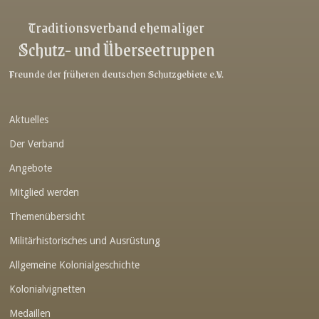
Link-v-z
Traditionsverband ehemaliger
Schutz- und Überseetruppen
Link-v-z
Link-v-z
Freunde der früheren deutschen Schutzgebiete e.V.
Link-v-z
Aktuelles
Link-v-z
Der Verband
Link-v-z
Angebote
Link-v-z
Mitglied werden
Link-v-z
Themenübersicht
Link-v-z
Militärhistorisches und Ausrüstung
Link-v-z
Allgemeine Kolonialgeschichte
Link-v-z
Kolonialvignetten
Medaillen
Link-v-z