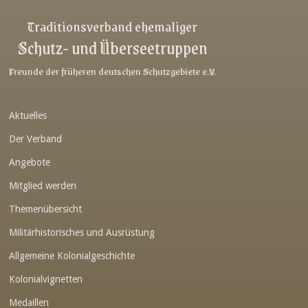
Link-v-z
Traditionsverband ehemaliger
Schutz- und Überseetruppen
Link-v-z
Link-v-z
Freunde der früheren deutschen Schutzgebiete e.V.
Link-v-z
Aktuelles
Link-v-z
Der Verband
Link-v-z
Angebote
Link-v-z
Mitglied werden
Link-v-z
Themenübersicht
Link-v-z
Militärhistorisches und Ausrüstung
Link-v-z
Allgemeine Kolonialgeschichte
Link-v-z
Kolonialvignetten
Medaillen
Link-v-z