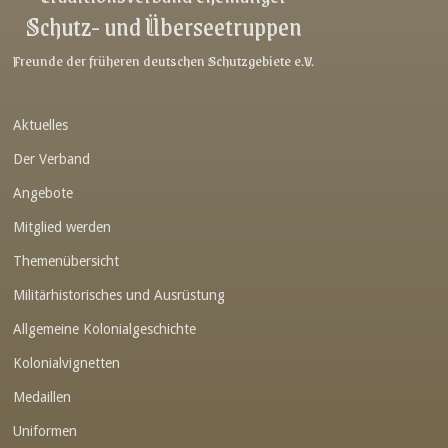
Schutz- und Überseetruppen
Link-v-z
Link-v-z
Freunde der früheren deutschen Schutzgebiete e.V.
Link-v-z
Aktuelles
Link-v-z
Der Verband
Link-v-z
Angebote
Link-v-z
Mitglied werden
Link-v-z
Themenübersicht
Link-v-z
Militärhistorisches und Ausrüstung
Link-v-z
Allgemeine Kolonialgeschichte
Link-v-z
Kolonialvignetten
Medaillen
Link-v-z
Uniformen
Link-v-z