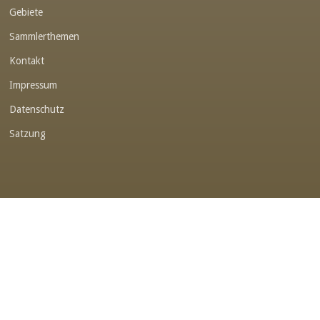
Gebiete
Link-v-z
Sammlerthemen
Link-v-z
Kontakt
Link-v-z
Impressum
Link-v-z
Datenschutz
Link-v-z
Satzung
Link-v-z
Link-v-z
Link-v-z
Link-v-z
Link-v-z
Link-v-z
Link-v-z