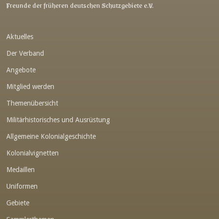
Link-v-z
Freunde der früheren deutschen Schutzgebiete e.V.
Link-v-z
Aktuelles
Link-v-z
Der Verband
Link-v-z
Angebote
Link-v-z
Mitglied werden
Link-v-z
Themenübersicht
Link-v-z
Militärhistorisches und Ausrüstung
Link-v-z
Allgemeine Kolonialgeschichte
Link-v-z
Kolonialvignetten
Medaillen
Link-v-z
Uniformen
Link-v-z
Gebiete
Link-v-z