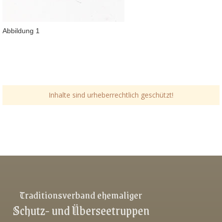
Abbildung 1
Inhalte sind urheberrechtlich geschützt!
Link-v-z
Link-v-z
Link-v-z
Traditionsverband ehemaliger
Schutz- und Überseetruppen
Link-v-z