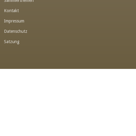
Sammlerthemen
Link-v-z
Kontakt
Link-v-z
Impressum
Link-v-z
Datenschutz
Link-v-z
Satzung
Link-v-z
Link-v-z
Link-v-z
Link-v-z
Link-v-z
Link-v-z
Link-v-z
Link-v-z