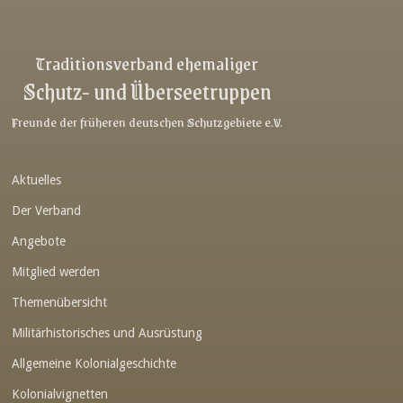
Link-v-z
Link-v-z
Traditionsverband ehemaliger
Schutz- und Überseetruppen
Link-v-z
Link-v-z
Freunde der früheren deutschen Schutzgebiete e.V.
Link-v-z
Aktuelles
Link-v-z
Der Verband
Link-v-z
Angebote
Link-v-z
Mitglied werden
Link-v-z
Themenübersicht
Link-v-z
Militärhistorisches und Ausrüstung
Link-v-z
Allgemeine Kolonialgeschichte
Link-v-z
Kolonialvignetten