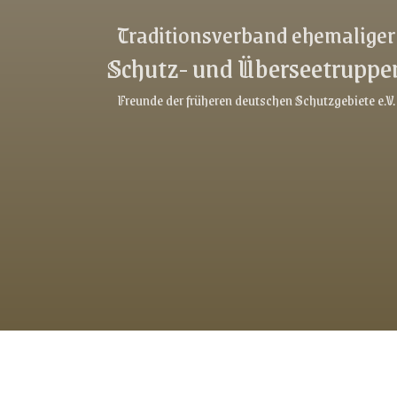
Link-v-z
Traditionsverband ehemaliger
Link-v-z
Schutz- und Überseetruppe
Link-v-z
Freunde der früheren deutschen Schutzgebiete e.V.
Link-v-z
Link-v-z
Link-v-z
Link-v-z
Link-v-z
Link-v-z
Link-v-z
Link-v-z
Link-v-z