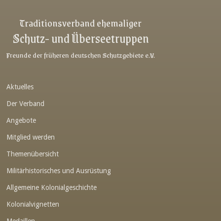
Link-v-z
Traditionsverband ehemaliger
Schutz- und Überseetruppen
Link-v-z
Link-v-z
Freunde der früheren deutschen Schutzgebiete e.V.
Link-v-z
Aktuelles
Link-v-z
Der Verband
Link-v-z
Angebote
Link-v-z
Mitglied werden
Link-v-z
Themenübersicht
Link-v-z
Militärhistorisches und Ausrüstung
Link-v-z
Allgemeine Kolonialgeschichte
Link-v-z
Kolonialvignetten