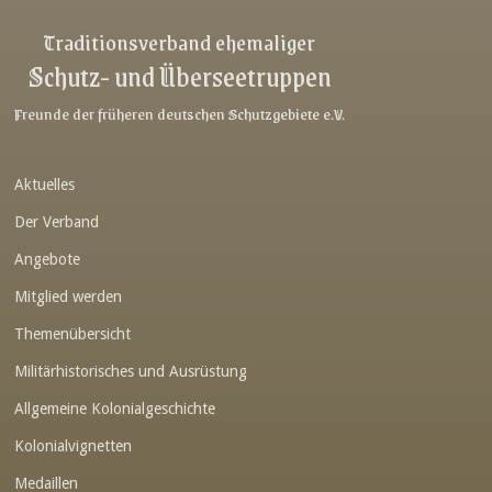
Link-v-z
Traditionsverband ehemaliger
Schutz- und Überseetruppen
Link-v-z
Link-v-z
Freunde der früheren deutschen Schutzgebiete e.V.
Link-v-z
Aktuelles
Link-v-z
Der Verband
Link-v-z
Angebote
Link-v-z
Mitglied werden
Link-v-z
Themenübersicht
Link-v-z
Militärhistorisches und Ausrüstung
Link-v-z
Allgemeine Kolonialgeschichte
Link-v-z
Kolonialvignetten
Medaillen
Link-v-z