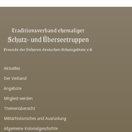
Link-v-z
Link-v-z
Link-v-z
Traditionsverband ehemaliger
Schutz- und Überseetruppen
Link-v-z
Link-v-z
Freunde der früheren deutschen Schutzgebiete e.V.
Link-v-z
Aktuelles
Link-v-z
Der Verband
Link-v-z
Angebote
Link-v-z
Mitglied werden
Link-v-z
Themenübersicht
Link-v-z
Militärhistorisches und Ausrüstung
Link-v-z
Allgemeine Kolonialgeschichte