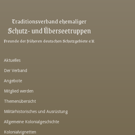
Link-v-z
Link-v-z
Traditionsverband ehemaliger
Schutz- und Überseetruppen
Link-v-z
Link-v-z
Freunde der früheren deutschen Schutzgebiete e.V.
Link-v-z
Aktuelles
Link-v-z
Der Verband
Link-v-z
Angebote
Link-v-z
Mitglied werden
Link-v-z
Themenübersicht
Link-v-z
Militärhistorisches und Ausrüstung
Link-v-z
Allgemeine Kolonialgeschichte
Link-v-z
Kolonialvignetten