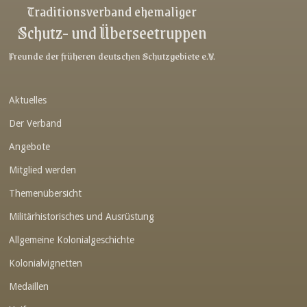
Link-v-z
Traditionsverband ehemaliger
Schutz- und Überseetruppen
Link-v-z
Link-v-z
Freunde der früheren deutschen Schutzgebiete e.V.
Link-v-z
Aktuelles
Link-v-z
Der Verband
Link-v-z
Angebote
Link-v-z
Mitglied werden
Link-v-z
Themenübersicht
Link-v-z
Militärhistorisches und Ausrüstung
Link-v-z
Allgemeine Kolonialgeschichte
Link-v-z
Kolonialvignetten
Medaillen
Link-v-z