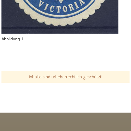
Abbildung 1
Inhalte sind urheberrechtlich geschützt!
Link-v-z
Link-v-z