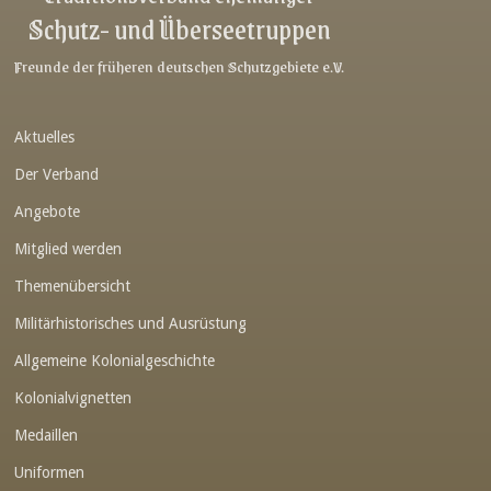
Schutz- und Überseetruppen
Link-v-z
Link-v-z
Freunde der früheren deutschen Schutzgebiete e.V.
Link-v-z
Aktuelles
Link-v-z
Der Verband
Link-v-z
Angebote
Link-v-z
Mitglied werden
Link-v-z
Themenübersicht
Link-v-z
Militärhistorisches und Ausrüstung
Link-v-z
Allgemeine Kolonialgeschichte
Link-v-z
Kolonialvignetten
Medaillen
Link-v-z
Uniformen
Link-v-z