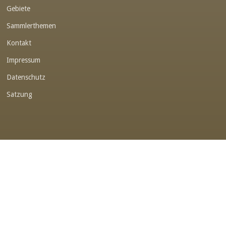
Gebiete
Link-v-z
Sammlerthemen
Link-v-z
Kontakt
Link-v-z
Impressum
Link-v-z
Datenschutz
Link-v-z
Satzung
Link-v-z
Link-v-z
Link-v-z
Link-v-z
Link-v-z
Link-v-z
Link-v-z