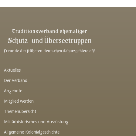
Link-v-z
Link-v-z
Link-v-z
Traditionsverband ehemaliger
Schutz- und Überseetruppen
Link-v-z
Link-v-z
Freunde der früheren deutschen Schutzgebiete e.V.
Link-v-z
Aktuelles
Link-v-z
Der Verband
Link-v-z
Angebote
Link-v-z
Mitglied werden
Link-v-z
Themenübersicht
Link-v-z
Militärhistorisches und Ausrüstung
Link-v-z
Allgemeine Kolonialgeschichte