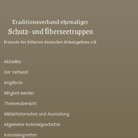
Link-v-z
Link-v-z
Traditionsverband ehemaliger
Schutz- und Überseetruppen
Link-v-z
Link-v-z
Freunde der früheren deutschen Schutzgebiete e.V.
Link-v-z
Aktuelles
Link-v-z
Der Verband
Link-v-z
Angebote
Link-v-z
Mitglied werden
Link-v-z
Themenübersicht
Link-v-z
Militärhistorisches und Ausrüstung
Link-v-z
Allgemeine Kolonialgeschichte
Link-v-z
Kolonialvignetten