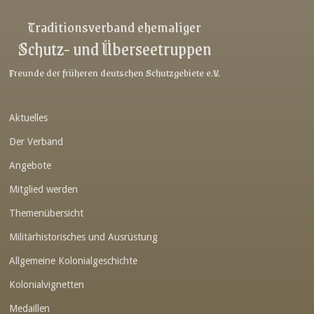
Link-v-z
Traditionsverband ehemaliger
Schutz- und Überseetruppen
Link-v-z
Link-v-z
Freunde der früheren deutschen Schutzgebiete e.V.
Link-v-z
Aktuelles
Link-v-z
Der Verband
Link-v-z
Angebote
Link-v-z
Mitglied werden
Link-v-z
Themenübersicht
Link-v-z
Militärhistorisches und Ausrüstung
Link-v-z
Allgemeine Kolonialgeschichte
Link-v-z
Kolonialvignetten
Medaillen
Link-v-z