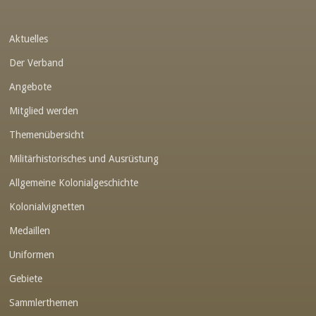
Link-v-z
Aktuelles
Link-v-z
Der Verband
Link-v-z
Angebote
Link-v-z
Mitglied werden
Link-v-z
Themenübersicht
Link-v-z
Militärhistorisches und Ausrüstung
Link-v-z
Allgemeine Kolonialgeschichte
Link-v-z
Kolonialvignetten
Medaillen
Link-v-z
Uniformen
Link-v-z
Gebiete
Link-v-z
Sammlerthemen
Link-v-z