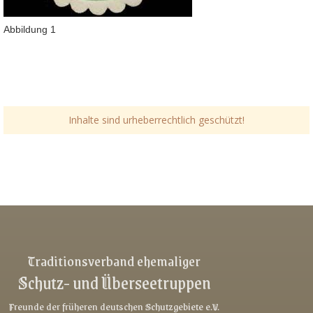
Abbildung 1
Inhalte sind urheberrechtlich geschützt!
Link-v-z
Link-v-z
Link-v-z
Traditionsverband ehemaliger
Schutz- und Überseetruppen
Link-v-z
Link-v-z
Freunde der früheren deutschen Schutzgebiete e.V.