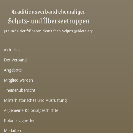
Link-v-z
Traditionsverband ehemaliger
Schutz- und Überseetruppen
Link-v-z
Link-v-z
Freunde der früheren deutschen Schutzgebiete e.V.
Link-v-z
Aktuelles
Link-v-z
Der Verband
Link-v-z
Angebote
Link-v-z
Mitglied werden
Link-v-z
Themenübersicht
Link-v-z
Militärhistorisches und Ausrüstung
Link-v-z
Allgemeine Kolonialgeschichte
Link-v-z
Kolonialvignetten
Medaillen
Link-v-z