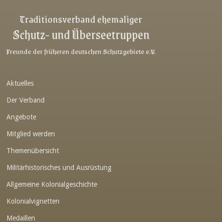
Link-v-z
Traditionsverband ehemaliger
Schutz- und Überseetruppen
Link-v-z
Link-v-z
Freunde der früheren deutschen Schutzgebiete e.V.
Link-v-z
Aktuelles
Link-v-z
Der Verband
Link-v-z
Angebote
Link-v-z
Mitglied werden
Link-v-z
Themenübersicht
Link-v-z
Militärhistorisches und Ausrüstung
Link-v-z
Allgemeine Kolonialgeschichte
Link-v-z
Kolonialvignetten
Medaillen
Link-v-z