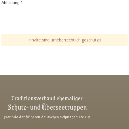
Abbildung 1
Inhalte sind urheberrechtlich geschützt!
Link-v-z
Link-v-z
Link-v-z
Traditionsverband ehemaliger
Schutz- und Überseetruppen
Link-v-z
Link-v-z
Freunde der früheren deutschen Schutzgebiete e.V.
Link-v-z