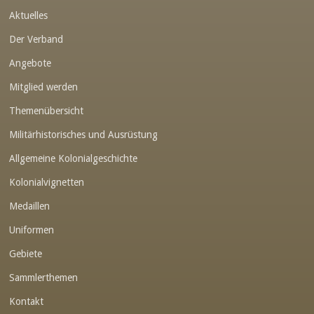
Aktuelles
Link-v-z
Der Verband
Link-v-z
Angebote
Link-v-z
Mitglied werden
Link-v-z
Themenübersicht
Link-v-z
Militärhistorisches und Ausrüstung
Link-v-z
Allgemeine Kolonialgeschichte
Link-v-z
Kolonialvignetten
Medaillen
Link-v-z
Uniformen
Link-v-z
Gebiete
Link-v-z
Sammlerthemen
Link-v-z
Kontakt
Link-v-z