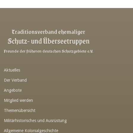
Link-v-z
Link-v-z
Link-v-z
Traditionsverband ehemaliger
Schutz- und Überseetruppen
Link-v-z
Link-v-z
Freunde der früheren deutschen Schutzgebiete e.V.
Link-v-z
Aktuelles
Link-v-z
Der Verband
Link-v-z
Angebote
Link-v-z
Mitglied werden
Link-v-z
Themenübersicht
Link-v-z
Militärhistorisches und Ausrüstung
Link-v-z
Allgemeine Kolonialgeschichte