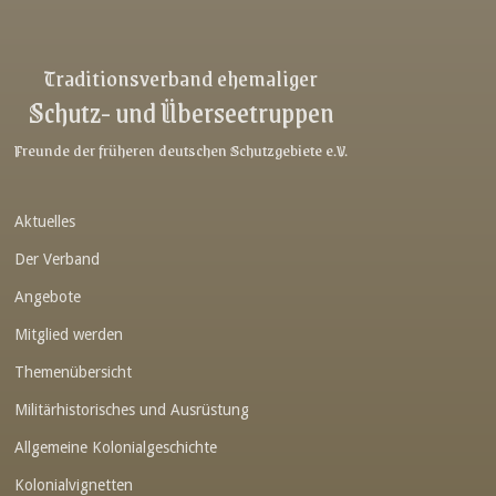
Link-v-z
Link-v-z
Traditionsverband ehemaliger
Schutz- und Überseetruppen
Link-v-z
Link-v-z
Freunde der früheren deutschen Schutzgebiete e.V.
Link-v-z
Aktuelles
Link-v-z
Der Verband
Link-v-z
Angebote
Link-v-z
Mitglied werden
Link-v-z
Themenübersicht
Link-v-z
Militärhistorisches und Ausrüstung
Link-v-z
Allgemeine Kolonialgeschichte
Link-v-z
Kolonialvignetten