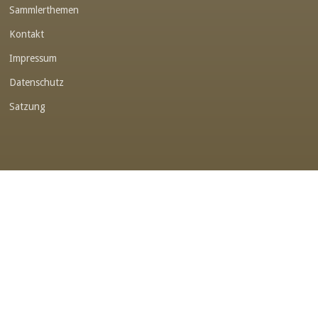
Sammlerthemen
Link-v-z
Kontakt
Link-v-z
Impressum
Link-v-z
Datenschutz
Link-v-z
Satzung
Link-v-z
Link-v-z
Link-v-z
Link-v-z
Link-v-z
Link-v-z
Link-v-z
Link-v-z