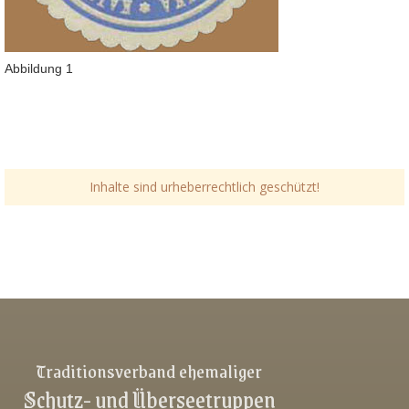
Abbildung 1
Inhalte sind urheberrechtlich geschützt!
Link-v-z
Link-v-z
Link-v-z
Traditionsverband ehemaliger
Schutz- und Überseetruppen
Link-v-z