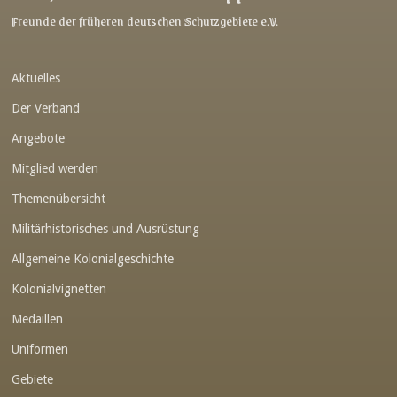
Link-v-z
Freunde der früheren deutschen Schutzgebiete e.V.
Link-v-z
Aktuelles
Link-v-z
Der Verband
Link-v-z
Angebote
Link-v-z
Mitglied werden
Link-v-z
Themenübersicht
Link-v-z
Militärhistorisches und Ausrüstung
Link-v-z
Allgemeine Kolonialgeschichte
Link-v-z
Kolonialvignetten
Medaillen
Link-v-z
Uniformen
Link-v-z
Gebiete
Link-v-z