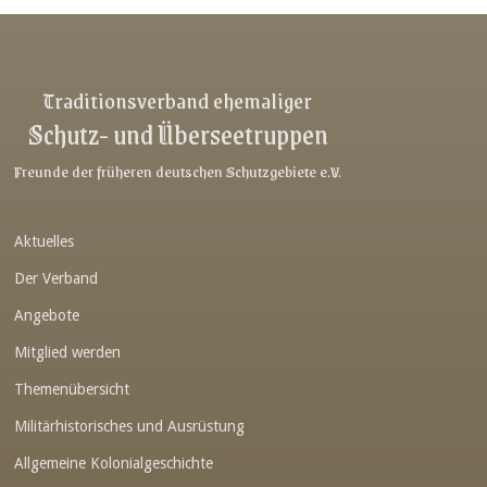
Link-v-z
Link-v-z
Link-v-z
Traditionsverband ehemaliger
Schutz- und Überseetruppen
Link-v-z
Link-v-z
Freunde der früheren deutschen Schutzgebiete e.V.
Link-v-z
Aktuelles
Link-v-z
Der Verband
Link-v-z
Angebote
Link-v-z
Mitglied werden
Link-v-z
Themenübersicht
Link-v-z
Militärhistorisches und Ausrüstung
Link-v-z
Allgemeine Kolonialgeschichte