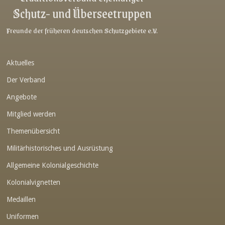
Schutz- und Überseetruppen
Link-v-z
Link-v-z
Freunde der früheren deutschen Schutzgebiete e.V.
Link-v-z
Aktuelles
Link-v-z
Der Verband
Link-v-z
Angebote
Link-v-z
Mitglied werden
Link-v-z
Themenübersicht
Link-v-z
Militärhistorisches und Ausrüstung
Link-v-z
Allgemeine Kolonialgeschichte
Link-v-z
Kolonialvignetten
Medaillen
Link-v-z
Uniformen
Link-v-z