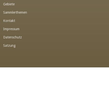
Gebiete
Link-v-z
Sammlerthemen
Link-v-z
Kontakt
Link-v-z
Impressum
Link-v-z
Datenschutz
Link-v-z
Satzung
Link-v-z
Link-v-z
Link-v-z
Link-v-z
Link-v-z
Link-v-z
Link-v-z