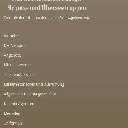
Schutz- und Überseetruppen
Link-v-z
Link-v-z
Freunde der früheren deutschen Schutzgebiete e.V.
Link-v-z
Aktuelles
Link-v-z
Der Verband
Link-v-z
Angebote
Link-v-z
Mitglied werden
Link-v-z
Themenübersicht
Link-v-z
Militärhistorisches und Ausrüstung
Link-v-z
Allgemeine Kolonialgeschichte
Link-v-z
Kolonialvignetten
Medaillen
Link-v-z
Uniformen
Link-v-z