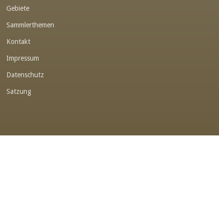
Gebiete
Link-v-z
Sammlerthemen
Link-v-z
Kontakt
Link-v-z
Impressum
Link-v-z
Datenschutz
Link-v-z
Satzung
Link-v-z
Link-v-z
Link-v-z
Link-v-z
Link-v-z
Link-v-z
Link-v-z