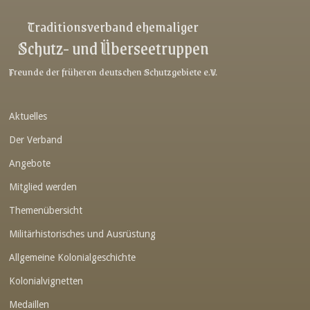
Link-v-z
Traditionsverband ehemaliger
Schutz- und Überseetruppen
Link-v-z
Link-v-z
Freunde der früheren deutschen Schutzgebiete e.V.
Link-v-z
Aktuelles
Link-v-z
Der Verband
Link-v-z
Angebote
Link-v-z
Mitglied werden
Link-v-z
Themenübersicht
Link-v-z
Militärhistorisches und Ausrüstung
Link-v-z
Allgemeine Kolonialgeschichte
Link-v-z
Kolonialvignetten
Medaillen
Link-v-z